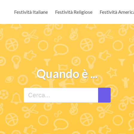
Festività Italiane
Festività Religiose
Festività Americ
Quando è ...