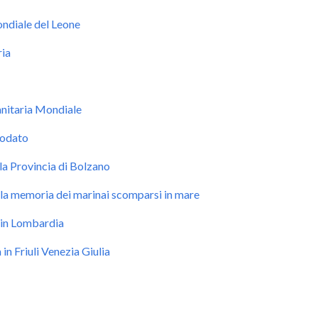
ondiale del Leone
ria
nitaria Mondiale
iodato
lla Provincia di Bolzano
lla memoria dei marinai scomparsi in mare
a in Lombardia
 in Friuli Venezia Giulia