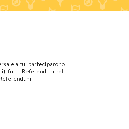
ersale a cui parteciparono
nni); fu un Referendum nel
Al Referendum